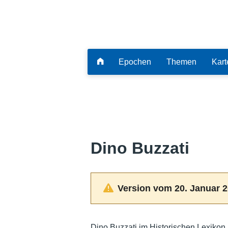
Epochen
Themen
Kart
Dino Buzzati
Version vom 20. Januar 2
Dino Buzzati im Historischen Lexikon