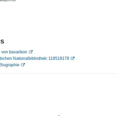
Nutzungshinweise
ks
 von bavarikon
tschen Nationalbibliothek: 118518178
Biographie