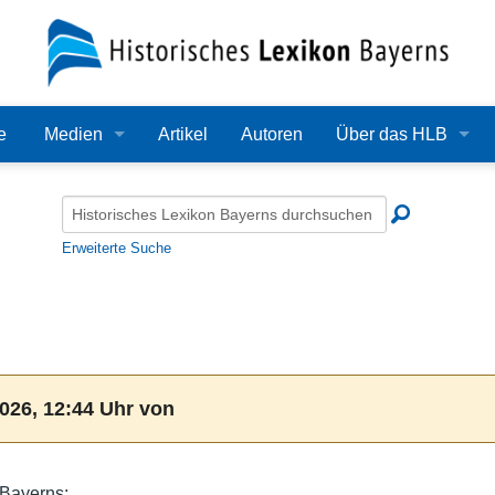
e
Medien
Artikel
Autoren
Über das HLB
Bilder
Lexikon
Audio
Redaktion
Erweiterte Suche
Video
Träger
PDF
Wissenschaftlicher B
Alle Dateien
Bearbeitungsstand
026, 12:44 Uhr von
Zehn Jahre HLB
Häufige Fragen
 Bayerns: