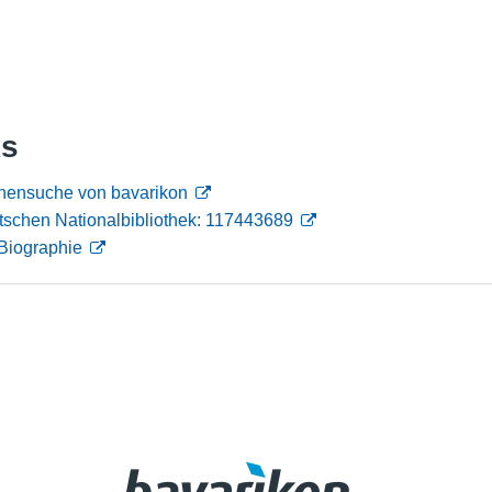
Nutzungshinweise
ks
nensuche von bavarikon
tschen Nationalbibliothek: 117443689
Biographie