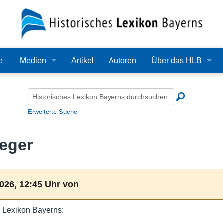
e
Medien
Artikel
Autoren
Über das HLB
Bilder
Lexikon
Audio
Redaktion
Erweiterte Suche
Video
Träger
eger
PDF
Wissenschaftlicher B
Alle Dateien
Bearbeitungsstand
026, 12:45 Uhr von
Zehn Jahre HLB
 Lexikon Bayerns:
Häufige Fragen