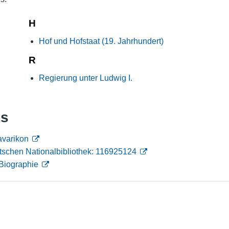
Nutzungshinweise
H
Hof und Hofstaat (19. Jahrhundert)
R
Regierung unter Ludwig I.
ks
avarikon
tschen Nationalbibliothek: 116925124
Biographie