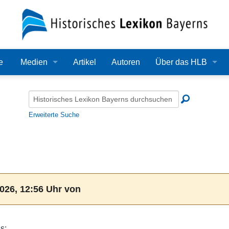
e
Medien
Artikel
Autoren
Über das HLB
Bilder
Lexikon
Audio
Redaktion
Erweiterte Suche
Video
Träger
PDF
Wissenschaftlicher B
Alle Dateien
Bearbeitungsstand
026, 12:56 Uhr von
Zehn Jahre HLB
Häufige Fragen
s: