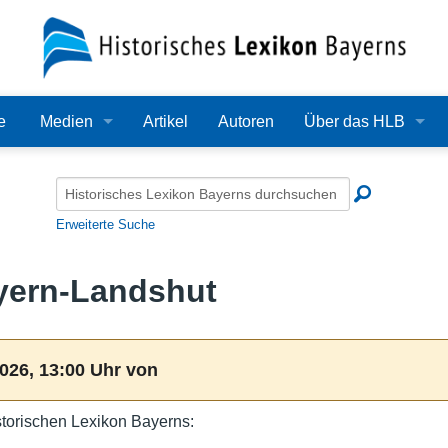
e
Medien
Artikel
Autoren
Über das HLB
Bilder
Lexikon
Audio
Redaktion
Erweiterte Suche
Video
Träger
yern-Landshut
PDF
Wissenschaftlicher B
Alle Dateien
Bearbeitungsstand
026, 13:00 Uhr von
Zehn Jahre HLB
torischen Lexikon Bayerns:
Häufige Fragen