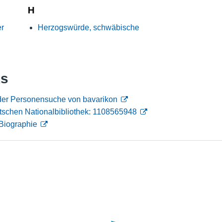
H
Nutzungshinweise
er
Herzogswürde, schwäbische
ks
 der Personensuche von bavarikon
tschen Nationalbibliothek: 1108565948
Biographie