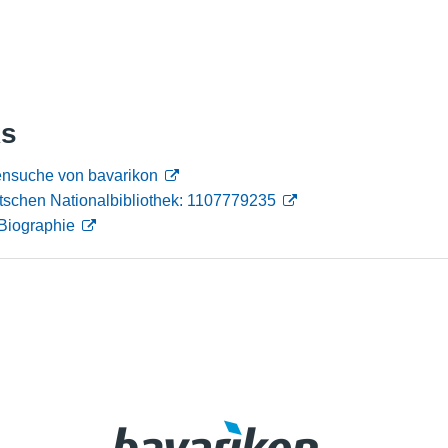
Nutzungshinweise
ks
nensuche von bavarikon
tschen Nationalbibliothek: 1107779235
Biographie