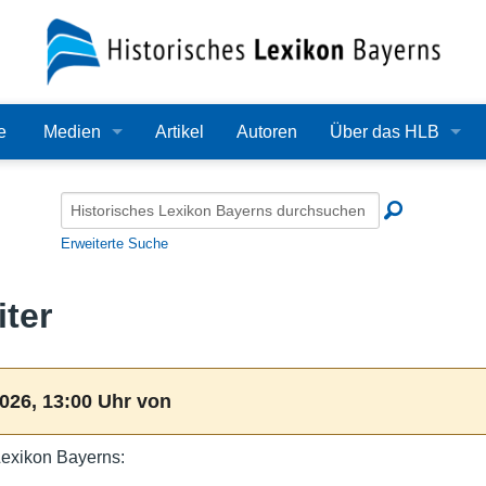
e
Medien
Artikel
Autoren
Über das HLB
Bilder
Lexikon
Audio
Redaktion
Erweiterte Suche
Video
Träger
ter
PDF
Wissenschaftlicher B
Alle Dateien
Bearbeitungsstand
026, 13:00 Uhr von
Zehn Jahre HLB
Lexikon Bayerns:
Häufige Fragen