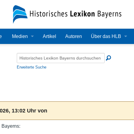
e
Medien
Artikel
Autoren
Über das HLB
Bilder
Lexikon
Audio
Redaktion
Erweiterte Suche
Video
Träger
PDF
Wissenschaftlicher B
Alle Dateien
Bearbeitungsstand
026, 13:02 Uhr von
Zehn Jahre HLB
 Bayerns:
Häufige Fragen