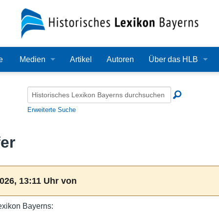
e
Medien
Artikel
Autoren
Über das HLB
Bilder
Lexikon
Audio
Redaktion
Erweiterte Suche
Video
Träger
er
PDF
Wissenschaftlicher B
Alle Dateien
Bearbeitungsstand
026, 13:11 Uhr von
Zehn Jahre HLB
exikon Bayerns:
Häufige Fragen