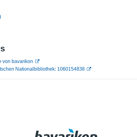
Nutzungshinweise
d
ks
e von bavarikon
tschen Nationalbibliothek: 1060154838