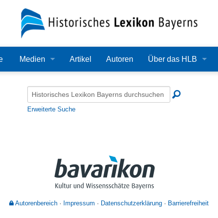
e
Medien
Artikel
Autoren
Über das HLB
Bilder
Lexikon
Audio
Redaktion
Erweiterte Suche
Video
Träger
PDF
Wissenschaftlicher B
Alle Dateien
Bearbeitungsstand
Zehn Jahre HLB
Autorenbereich
Impressum
Datenschutzerklärung
Barrierefreiheit
Häufige Fragen