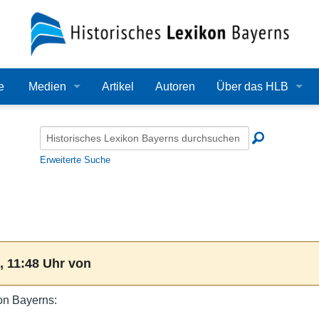
e
Medien
Artikel
Autoren
Über das HLB
Bilder
Lexikon
Audio
Redaktion
Erweiterte Suche
Video
Träger
PDF
Wissenschaftlicher B
Alle Dateien
Bearbeitungsstand
, 11:48 Uhr von
Zehn Jahre HLB
on Bayerns:
Häufige Fragen