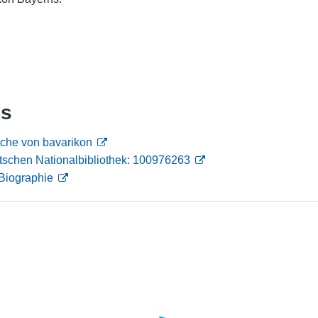
Nutzungshinweise
ks
che von bavarikon
tschen Nationalbibliothek: 100976263
Biographie