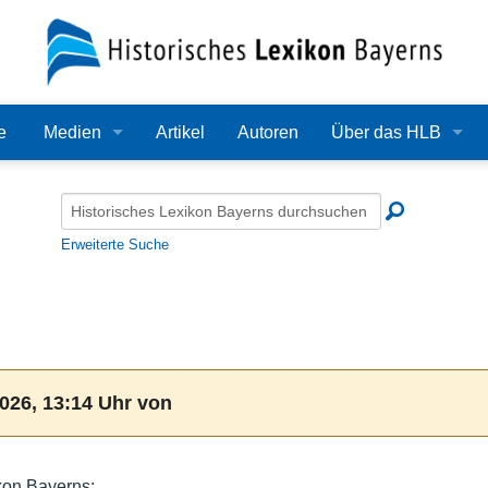
e
Medien
Artikel
Autoren
Über das HLB
Bilder
Lexikon
Audio
Redaktion
Erweiterte Suche
Video
Träger
PDF
Wissenschaftlicher B
Alle Dateien
Bearbeitungsstand
026, 13:14 Uhr von
Zehn Jahre HLB
Häufige Fragen
kon Bayerns: