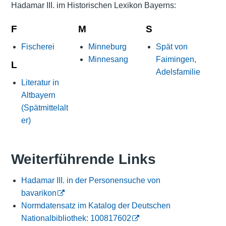
Hadamar III. im Historischen Lexikon Bayerns:
F
M
S
Fischerei
Minneburg
Spät von
Minnesang
Faimingen,
L
Adelsfamilie
Literatur in
Altbayern
(Spätmittelalt
er)
Weiterführende Links
Hadamar III. in der Personensuche von
bavarikon
Normdatensatz im Katalog der Deutschen
Nationalbibliothek: 100817602