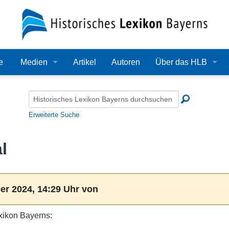
e
Medien
Artikel
Autoren
Über das HLB
Bilder
Lexikon
Audio
Redaktion
Erweiterte Suche
Video
Träger
l
PDF
Wissenschaftlicher B
Alle Dateien
Bearbeitungsstand
er 2024, 14:29 Uhr von
Zehn Jahre HLB
xikon Bayerns:
Häufige Fragen