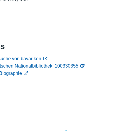
Nutzungshinweise
ks
suche von bavarikon
tschen Nationalbibliothek: 100330355
Biographie