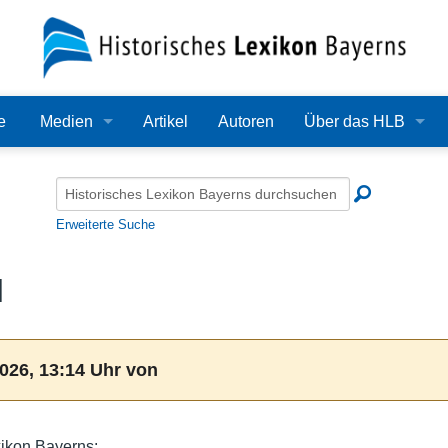
e
Medien
Artikel
Autoren
Über das HLB
Bilder
Lexikon
Audio
Redaktion
Erweiterte Suche
Video
Träger
l
PDF
Wissenschaftlicher B
Alle Dateien
Bearbeitungsstand
026, 13:14 Uhr von
Zehn Jahre HLB
Häufige Fragen
xikon Bayerns: