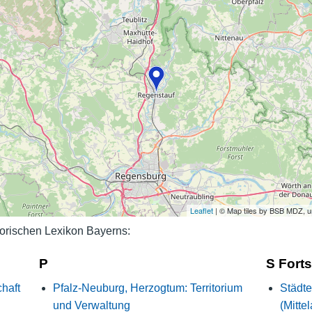
Nutzungshinweise
Leaflet
| © Map tiles by BSB MDZ, 
orischen Lexikon Bayerns:
P
S Fort
haft
Pfalz-Neuburg, Herzogtum: Territorium
Städte
und Verwaltung
(Mitte