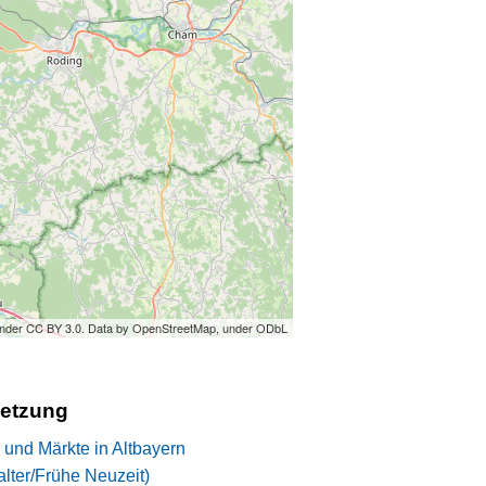
under CC BY 3.0. Data by OpenStreetMap, under ODbL
setzung
 und Märkte in Altbayern
lalter/Frühe Neuzeit)