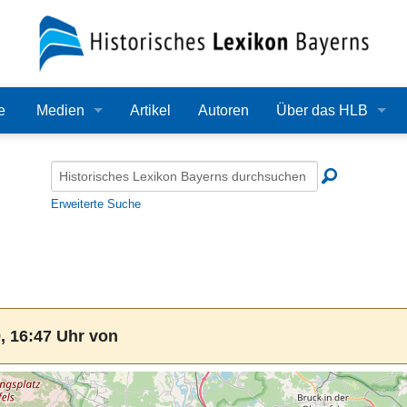
e
Medien
Artikel
Autoren
Über das HLB
Bilder
Lexikon
Audio
Redaktion
Erweiterte Suche
Video
Träger
PDF
Wissenschaftlicher B
Alle Dateien
Bearbeitungsstand
, 16:47 Uhr von
Zehn Jahre HLB
Häufige Fragen