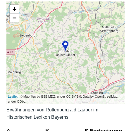
+
−
Leaflet
| © Map tiles by BSB MDZ, under CC BY 3.0. Data by OpenStreetMap,
under ODbL
Erwähnungen von Rottenburg a.d.Laaber im
Historischen Lexikon Bayerns:
A
K
S Fortsetzung