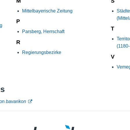
M
S
Mittelbayerische Zeitung
Städte
(Mitte
P
rg
T
Parsberg, Herrschaft
Territ
R
(1180
Regierungsbezirke
V
Vemege
ks
von
bavarikon