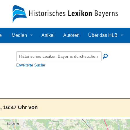
e
Medien
Artikel
Autoren
Über das HLB
Bilder
Lexikon
Audio
Redaktion
Erweiterte Suche
Video
Träger
PDF
Wissenschaftlicher B
Alle Dateien
Bearbeitungsstand
, 16:47 Uhr von
Zehn Jahre HLB
Häufige Fragen