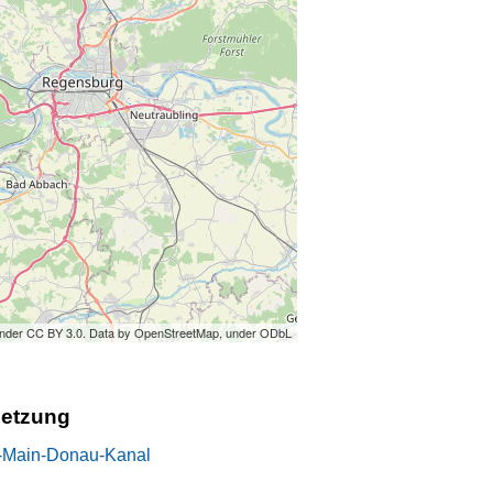
under CC BY 3.0. Data by OpenStreetMap, under ODbL
setzung
-Main-Donau-Kanal