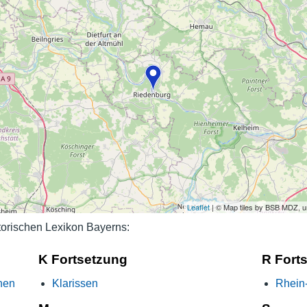
Nutzungshinweise
Leaflet
| © Map tiles by BSB MDZ, 
orischen Lexikon Bayerns:
K Fortsetzung
R Fort
hen
Klarissen
Rhein