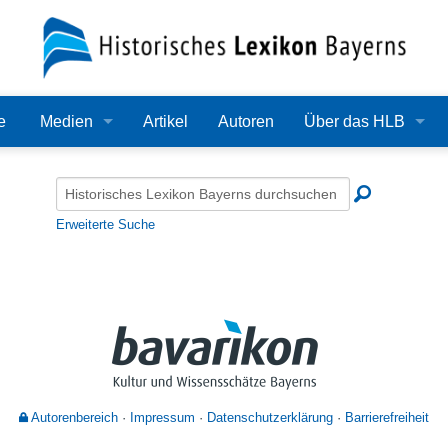
e
Medien
Artikel
Autoren
Über das HLB
Bilder
Lexikon
Audio
Redaktion
Erweiterte Suche
Video
Träger
PDF
Wissenschaftlicher B
Alle Dateien
Bearbeitungsstand
Zehn Jahre HLB
Autorenbereich
Impressum
Datenschutzerklärung
Barrierefreiheit
Häufige Fragen