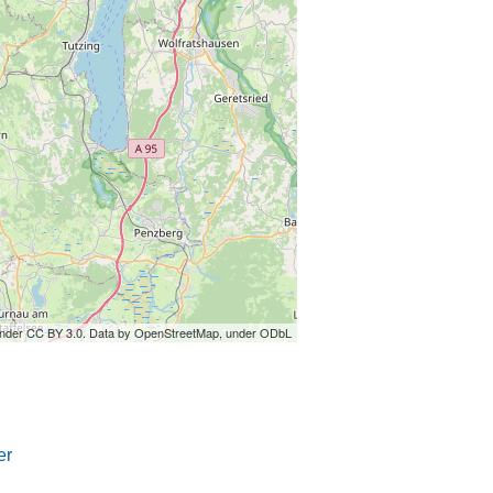
under CC BY 3.0. Data by OpenStreetMap, under ODbL
er