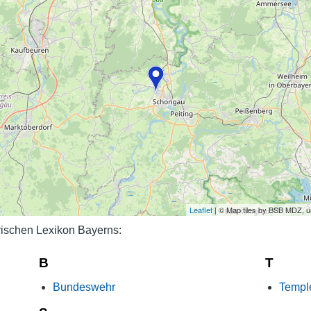
Nutzungshinweise
Leaflet
| © Map tiles by BSB MDZ, 
rischen Lexikon Bayerns:
B
T
Bundeswehr
Templ