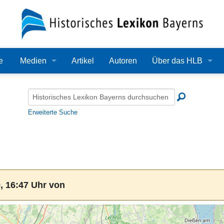
e
Medien
Artikel
Autoren
Über das HLB
Bilder
Lexikon
Audio
Redaktion
Erweiterte Suche
Video
Träger
PDF
Wissenschaftlicher B
Alle Dateien
Bearbeitungsstand
, 16:47 Uhr von
Zehn Jahre HLB
Häufige Fragen