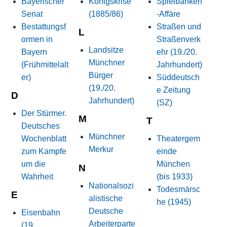
Bayerischer
Königskrise
Spielbanken
Senat
(1885/86)
-Affäre
Bestattungsf
Straßen und
L
ormen in
Straßenverk
Landsitze
Bayern
ehr (19./20.
Münchner
(Frühmittelalt
Jahrhundert)
Bürger
er)
Süddeutsch
(19./20.
e Zeitung
D
Jahrhundert)
(SZ)
Der Stürmer.
M
T
Deutsches
Münchner
Wochenblatt
Theatergem
Merkur
zum Kampfe
einde
um die
München
N
Wahrheit
(bis 1933)
Nationalsozi
Todesmärsc
E
alistische
he (1945)
Deutsche
Eisenbahn
Arbeiterparte
(19.