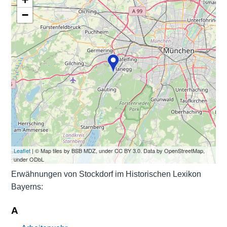
−
Leaflet
| © Map tiles by BSB MDZ, under CC BY 3.0. Data by OpenStreetMap,
under ODbL
Erwähnungen von Stockdorf im Historischen Lexikon
Bayerns:
A