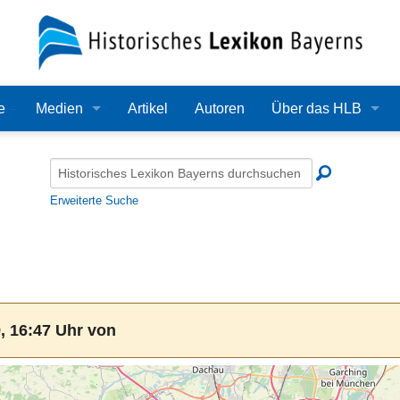
e
Medien
Artikel
Autoren
Über das HLB
Bilder
Lexikon
Audio
Redaktion
Erweiterte Suche
Video
Träger
PDF
Wissenschaftlicher B
Alle Dateien
Bearbeitungsstand
, 16:47 Uhr von
Zehn Jahre HLB
Häufige Fragen