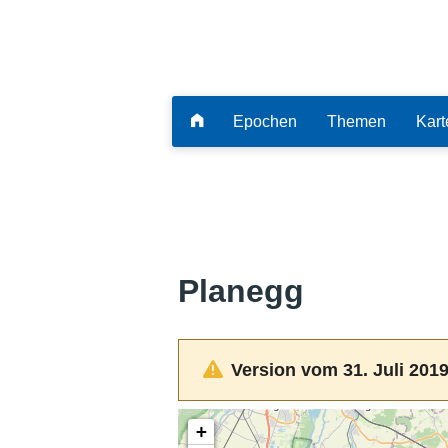
Epochen
Themen
Kart
Planegg
Version vom 31. Juli 2019
+