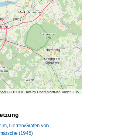
under CC BY 3.0. Data by OpenStreetMap, under ODbL
setzung
eim, Herren/Grafen von
märsche (1945)