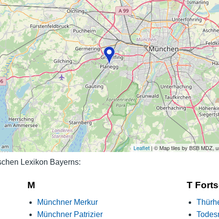
Nutzungshinweise
Leaflet
| © Map tiles by BSB MDZ, 
schen Lexikon Bayerns:
M
T Fort
Münchner Merkur
Thürh
Münchner Patrizier
Todes