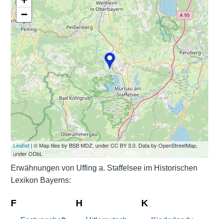
−
Leaflet
| © Map tiles by BSB MDZ, under CC BY 3.0. Data by OpenStreetMap,
under ODbL
Erwähnungen von Uffing a. Staffelsee im Historischen
Lexikon Bayerns:
F
H
K