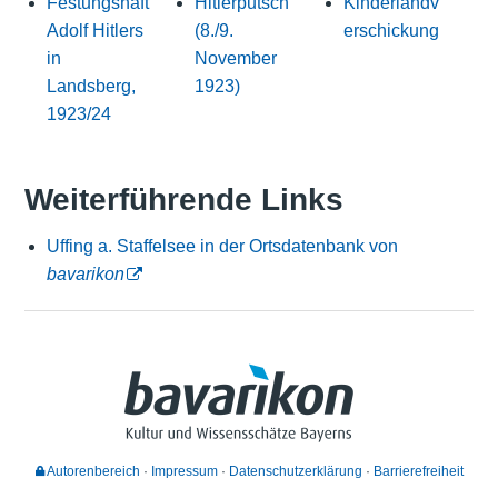
Festungshaft
Hitlerputsch
Kinderlandv
Adolf Hitlers
(8./9.
erschickung
in
November
Landsberg,
1923)
1923/24
Weiterführende Links
Uffing a. Staffelsee in der Ortsdatenbank von
bavarikon
Autorenbereich
Impressum
Datenschutzerklärung
Barrierefreiheit