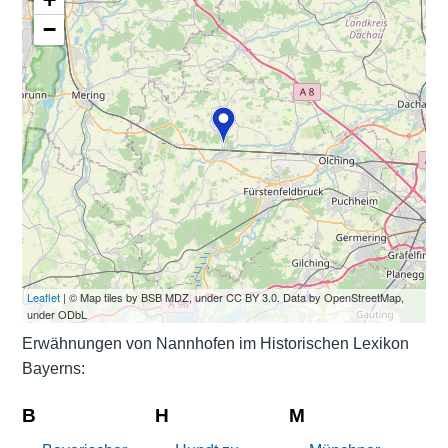
−
Leaflet
| © Map tiles by BSB MDZ, under CC BY 3.0. Data by OpenStreetMap,
under ODbL
Erwähnungen von Nannhofen im Historischen Lexikon
Bayerns:
B
H
M