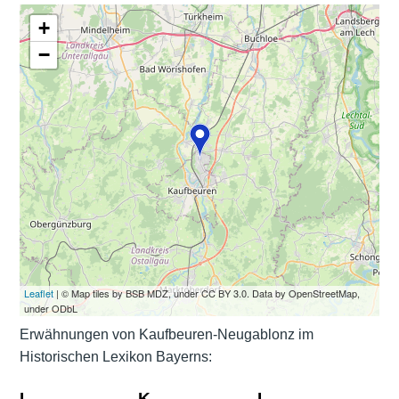
+
−
Leaflet
| © Map tiles by BSB MDZ, under CC BY 3.0. Data by OpenStreetMap,
under ODbL
Erwähnungen von Kaufbeuren-Neugablonz im
Historischen Lexikon Bayerns:
I
K
L