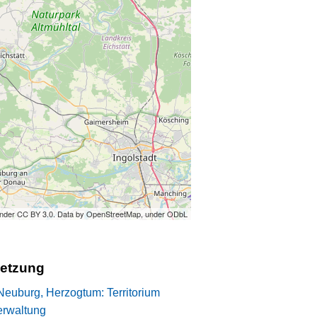
under CC BY 3.0. Data by OpenStreetMap, under ODbL
setzung
Neuburg, Herzogtum: Territorium
erwaltung