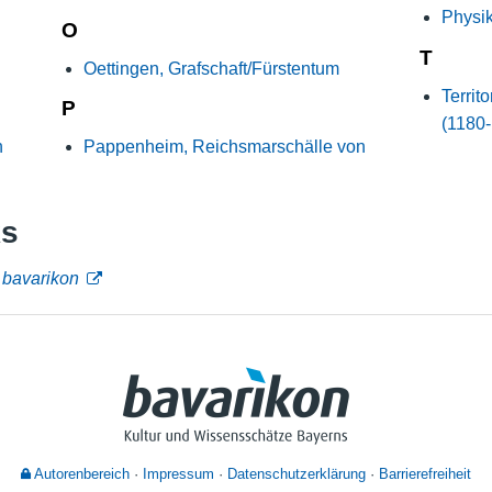
Physik
O
T
Oettingen, Grafschaft/Fürstentum
Territ
P
(1180
h
Pappenheim, Reichsmarschälle von
ks
n
bavarikon
Autorenbereich
Impressum
Datenschutzerklärung
Barrierefreiheit