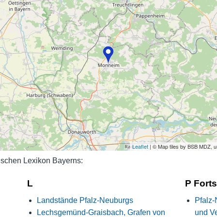
Nutzungshinweise
Leaflet
| © Map tiles by BSB MDZ, 
schen Lexikon Bayerns:
L
P Fort
Landstände Pfalz-Neuburgs
Pfalz-
Lechsgemünd-Graisbach, Grafen von
und V