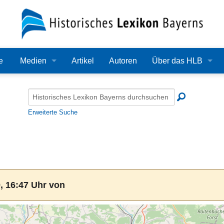
e
Medien
Artikel
Autoren
Über das HLB
Bilder
Lexikon
Audio
Redaktion
Erweiterte Suche
Video
Träger
PDF
Wissenschaftlicher B
Alle Dateien
Bearbeitungsstand
, 16:47 Uhr von
Zehn Jahre HLB
Häufige Fragen