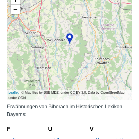
−
Leaflet
| © Map tiles by BSB MDZ, under CC BY 3.0. Data by OpenStreetMap,
under ODbL
Erwähnungen von Biberach im Historischen Lexikon
Bayerns:
F
U
V