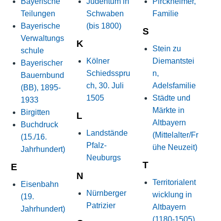
Bayerische
Judentum in
Pirckheimer,
Teilungen
Schwaben
Familie
Bayerische
(bis 1800)
S
Verwaltungs
K
Stein zu
schule
Kölner
Diemantstei
Bayerischer
Schiedsspru
n,
Bauernbund
ch, 30. Juli
Adelsfamilie
(BB), 1895-
1505
Städte und
1933
Märkte in
Birgitten
L
Altbayern
Buchdruck
Landstände
(Mittelalter/Fr
(15./16.
Pfalz-
ühe Neuzeit)
Jahrhundert)
Neuburgs
T
E
N
Territorialent
Eisenbahn
Nürnberger
wicklung in
(19.
Patrizier
Altbayern
Jahrhundert)
(1180-1505)