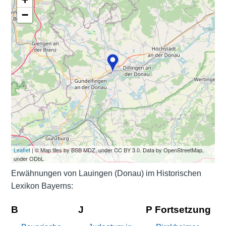
−
Leaflet
| © Map tiles by BSB MDZ, under CC BY 3.0. Data by OpenStreetMap,
under ODbL
Erwähnungen von Lauingen (Donau) im Historischen
Lexikon Bayerns:
B
J
P Fortsetzung