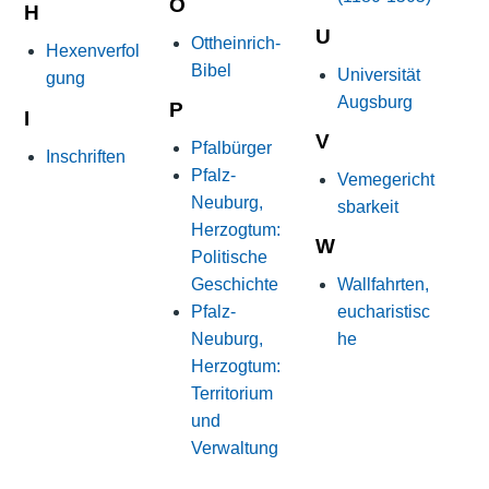
O
H
U
Ottheinrich-
Hexenverfol
Bibel
Universität
gung
Augsburg
P
I
V
Pfalbürger
Inschriften
Pfalz-
Vemegericht
Neuburg,
sbarkeit
Herzogtum:
W
Politische
Geschichte
Wallfahrten,
Pfalz-
eucharistisc
Neuburg,
he
Herzogtum:
Territorium
und
Verwaltung