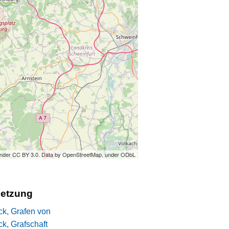
under CC BY 3.0. Data by OpenStreetMap, under ODbL
setzung
k, Grafen von
k, Grafschaft