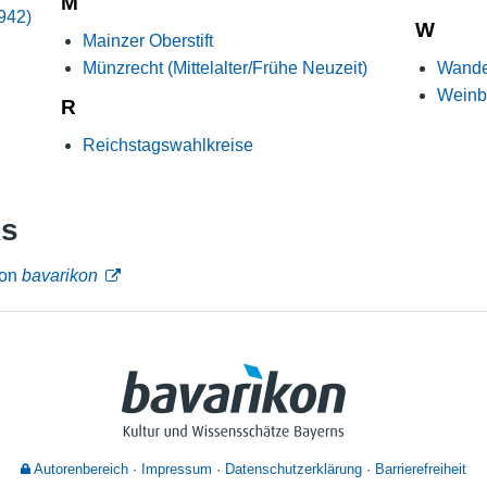
M
942)
W
Mainzer Oberstift
Münzrecht (Mittelalter/Frühe Neuzeit)
Wande
Weinb
R
Reichstagswahlkreise
ks
von
bavarikon
Autorenbereich
Impressum
Datenschutzerklärung
Barrierefreiheit