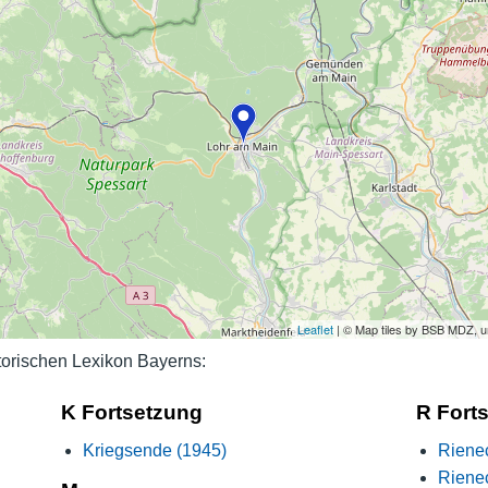
Nutzungshinweise
Leaflet
| © Map tiles by BSB MDZ, 
orischen Lexikon Bayerns:
K Fortsetzung
R Fort
Kriegsende (1945)
Rienec
Rienec