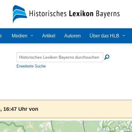
e
Medien
Artikel
Autoren
Über das HLB
Bilder
Lexikon
Audio
Redaktion
Erweiterte Suche
Video
Träger
PDF
Wissenschaftlicher B
Alle Dateien
Bearbeitungsstand
, 16:47 Uhr von
Zehn Jahre HLB
Häufige Fragen