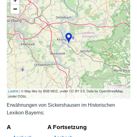
−
Leaflet
| © Map tiles by BSB MDZ, under CC BY 3.0. Data by OpenStreetMap,
under ODbL
Erwähnungen von Sickershausen im Historischen
Lexikon Bayerns:
A
A Fortsetzung