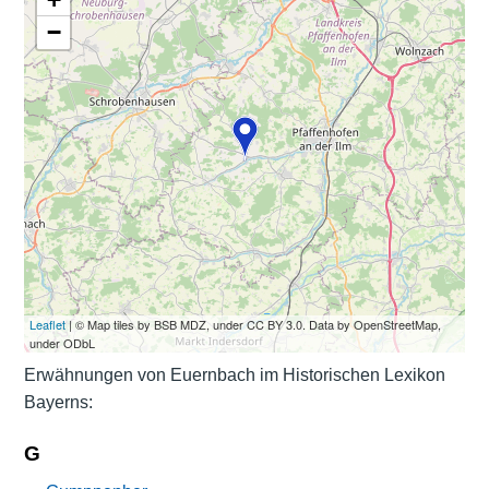
−
Leaflet
| © Map tiles by BSB MDZ, under CC BY 3.0. Data by OpenStreetMap,
under ODbL
Erwähnungen von Euernbach im Historischen Lexikon
Bayerns:
G