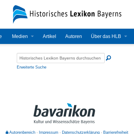
e
Medien
Artikel
Autoren
Über das HLB
Bilder
Lexikon
Audio
Redaktion
Erweiterte Suche
Video
Träger
PDF
Wissenschaftlicher B
Alle Dateien
Bearbeitungsstand
Zehn Jahre HLB
Häufige Fragen
Autorenbereich
Impressum
Datenschutzerklärung
Barrierefreiheit