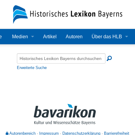
e
Medien
Artikel
Autoren
Über das HLB
Bilder
Lexikon
Audio
Redaktion
Erweiterte Suche
Video
Träger
PDF
Wissenschaftlicher B
Alle Dateien
Bearbeitungsstand
Zehn Jahre HLB
Häufige Fragen
Autorenbereich
Impressum
Datenschutzerklärung
Barrierefreiheit