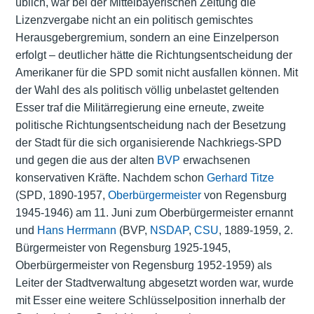
üblich, war bei der Mittelbayerischen Zeitung die
Lizenzvergabe nicht an ein politisch gemischtes
Herausgebergremium, sondern an eine Einzelperson
erfolgt – deutlicher hätte die Richtungsentscheidung der
Amerikaner für die SPD somit nicht ausfallen können. Mit
der Wahl des als politisch völlig unbelastet geltenden
Esser traf die Militärregierung eine erneute, zweite
politische Richtungsentscheidung nach der Besetzung
der Stadt für die sich organisierende Nachkriegs-SPD
und gegen die aus der alten
BVP
erwachsenen
konservativen Kräfte. Nachdem schon
Gerhard Titze
(SPD, 1890-1957,
Oberbürgermeister
von Regensburg
1945-1946) am 11. Juni zum Oberbürgermeister ernannt
und
Hans Herrmann
(BVP,
NSDAP
,
CSU
, 1889-1959, 2.
Bürgermeister von Regensburg 1925-1945,
Oberbürgermeister von Regensburg 1952-1959) als
Leiter der Stadtverwaltung abgesetzt worden war, wurde
mit Esser eine weitere Schlüsselposition innerhalb der