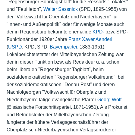
"Regensburger Sonntagsblatt" für die Ressorts "Lokales"
und "Feuilleton",
Walter Sassnick
(SPD, 1895-1955) von
der "Volkswacht für Oberpfalz und Niederbayern" für
"Innen- und Außenpolitik" oder für wenige Monate auch
der in Regensburg bekannte ehemalige
KPD-
bzw. SPD-
Funktionär der 1920er Jahre
Franz Xaver Aenderl
(
USPD
, KPD, SPD,
Bayernpartei
, 1883-1951);
Lokalberichterstatter der Mittelbayerischen Zeitung war
der in dieser Funktion bzw. als Redakteur u. a. schon
beim liberalen "Regensburger Tagblatt", beim
sozialdemokratischen "Regensburger Volksfreund", bei
der sozialdemokratischen "Donau-Post" und deren
Nachfolgeorgan "Volkswacht für Oberpfalz und
Niederbayern" tätige evangelische Pfarrer
Georg Wolf
(Elsässische
Fortschrittspartei
, 1871-1951). Als Prokurist
und Betriebsleiter der Mittelbayerischen Zeitung
fungierte der frühere Verlagsgeschäftsführer der
Oberpfälzisch-Niederbayerischen Verlagsdruckerei