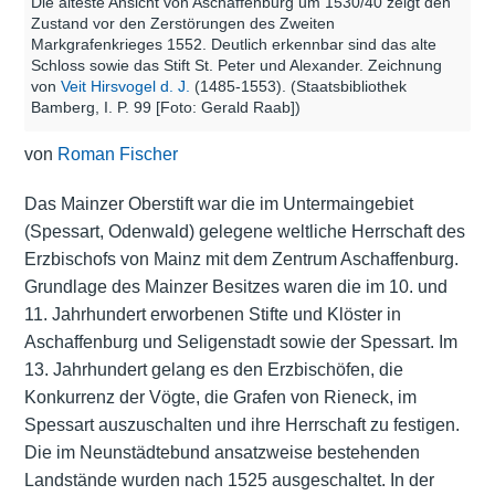
Die älteste Ansicht von Aschaffenburg um 1530/40 zeigt den
Zustand vor den Zerstörungen des Zweiten
Markgrafenkrieges 1552. Deutlich erkennbar sind das alte
Schloss sowie das Stift St. Peter und Alexander. Zeichnung
von
Veit Hirsvogel d. J.
(1485-1553). (Staatsbibliothek
Bamberg, I. P. 99 [Foto: Gerald Raab])
von
Roman Fischer
Das Mainzer Oberstift war die im Untermaingebiet
(Spessart, Odenwald) gelegene weltliche Herrschaft des
Erzbischofs von Mainz mit dem Zentrum Aschaffenburg.
Grundlage des Mainzer Besitzes waren die im 10. und
11. Jahrhundert erworbenen Stifte und Klöster in
Aschaffenburg und Seligenstadt sowie der Spessart. Im
13. Jahrhundert gelang es den Erzbischöfen, die
Konkurrenz der Vögte, die Grafen von Rieneck, im
Spessart auszuschalten und ihre Herrschaft zu festigen.
Die im Neunstädtebund ansatzweise bestehenden
Landstände wurden nach 1525 ausgeschaltet. In der