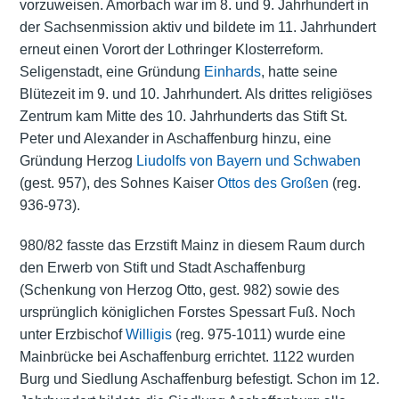
vorzuweisen. Amorbach war im 8. und 9. Jahrhundert in
der Sachsenmission aktiv und bildete im 11. Jahrhundert
erneut einen Vorort der Lothringer Klosterreform.
Seligenstadt, eine Gründung
Einhards
, hatte seine
Blütezeit im 9. und 10. Jahrhundert. Als drittes religiöses
Zentrum kam Mitte des 10. Jahrhunderts das Stift St.
Peter und Alexander in Aschaffenburg hinzu, eine
Gründung Herzog
Liudolfs von Bayern und Schwaben
(gest. 957), des Sohnes Kaiser
Ottos des Großen
(reg.
936-973).
980/82 fasste das Erzstift Mainz in diesem Raum durch
den Erwerb von Stift und Stadt Aschaffenburg
(Schenkung von Herzog Otto, gest. 982) sowie des
ursprünglich königlichen Forstes Spessart Fuß. Noch
unter Erzbischof
Willigis
(reg. 975-1011) wurde eine
Mainbrücke bei Aschaffenburg errichtet. 1122 wurden
Burg und Siedlung Aschaffenburg befestigt. Schon im 12.