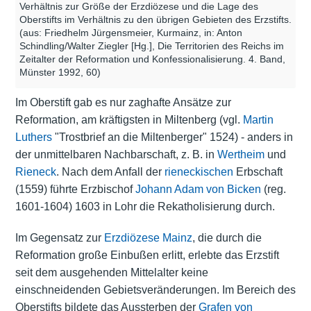
Verhältnis zur Größe der Erzdiözese und die Lage des
Oberstifts im Verhältnis zu den übrigen Gebieten des Erzstifts.
(aus: Friedhelm Jürgensmeier, Kurmainz, in: Anton
Schindling/Walter Ziegler [Hg.], Die Territorien des Reichs im
Zeitalter der Reformation und Konfessionalisierung. 4. Band,
Münster 1992, 60)
Im Oberstift gab es nur zaghafte Ansätze zur
Reformation, am kräftigsten in Miltenberg (vgl.
Martin
Luthers
"Trostbrief an die Miltenberger" 1524) - anders in
der unmittelbaren Nachbarschaft, z. B. in
Wertheim
und
Rieneck
. Nach dem Anfall der
rieneckischen
Erbschaft
(1559) führte Erzbischof
Johann Adam von Bicken
(reg.
1601-1604) 1603 in Lohr die Rekatholisierung durch.
Im Gegensatz zur
Erzdiözese Mainz
, die durch die
Reformation große Einbußen erlitt, erlebte das Erzstift
seit dem ausgehenden Mittelalter keine
einschneidenden Gebietsveränderungen. Im Bereich des
Oberstifts bildete das Aussterben der
Grafen von