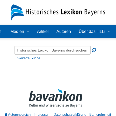
e
Medien
Artikel
Autoren
Über das HLB
Bilder
Lexikon
Audio
Redaktion
Erweiterte Suche
Video
Träger
PDF
Wissenschaftlicher B
Alle Dateien
Bearbeitungsstand
Zehn Jahre HLB
Häufige Fragen
Autorenbereich
Impressum
Datenschutzerklärung
Barrierefreiheit