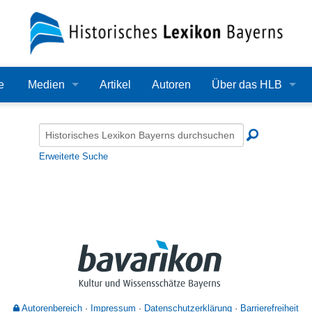
e
Medien
Artikel
Autoren
Über das HLB
Bilder
Lexikon
Audio
Redaktion
Erweiterte Suche
Video
Träger
PDF
Wissenschaftlicher B
Alle Dateien
Bearbeitungsstand
Zehn Jahre HLB
Häufige Fragen
Autorenbereich
Impressum
Datenschutzerklärung
Barrierefreiheit