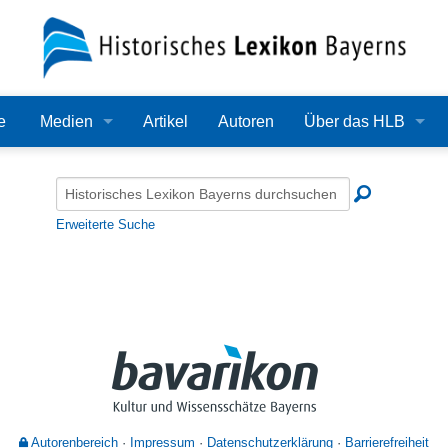
e
Medien
Artikel
Autoren
Über das HLB
Bilder
Lexikon
Audio
Redaktion
Erweiterte Suche
Video
Träger
PDF
Wissenschaftlicher B
Alle Dateien
Bearbeitungsstand
Zehn Jahre HLB
Häufige Fragen
Autorenbereich
Impressum
Datenschutzerklärung
Barrierefreiheit