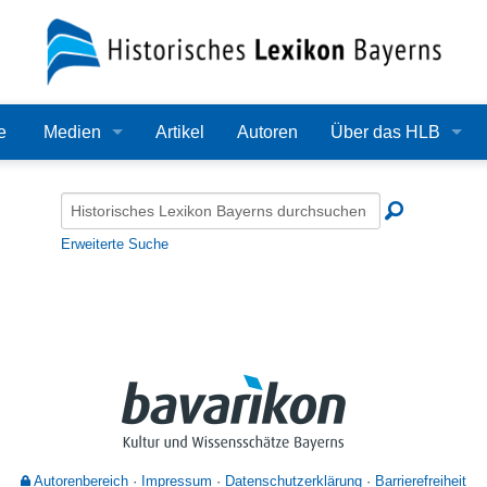
e
Medien
Artikel
Autoren
Über das HLB
Bilder
Lexikon
Audio
Redaktion
Erweiterte Suche
Video
Träger
PDF
Wissenschaftlicher B
Alle Dateien
Bearbeitungsstand
Zehn Jahre HLB
Häufige Fragen
Autorenbereich
Impressum
Datenschutzerklärung
Barrierefreiheit