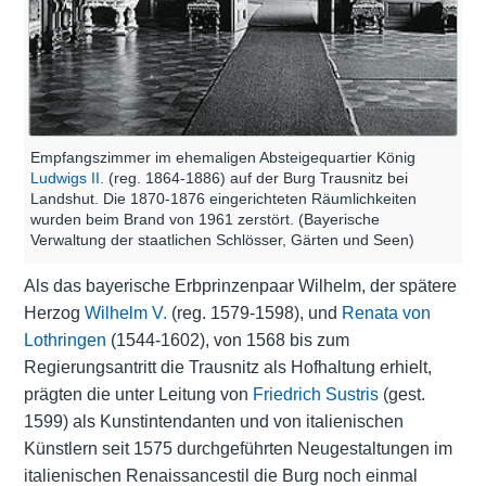
Empfangszimmer im ehemaligen Absteigequartier König
Ludwigs II.
(reg. 1864-1886) auf der Burg Trausnitz bei
Landshut. Die 1870-1876 eingerichteten Räumlichkeiten
wurden beim Brand von 1961 zerstört. (Bayerische
Verwaltung der staatlichen Schlösser, Gärten und Seen)
Als das bayerische Erbprinzenpaar Wilhelm, der spätere
Herzog
Wilhelm V.
(reg. 1579-1598), und
Renata von
Lothringen
(1544-1602), von 1568 bis zum
Regierungsantritt die Trausnitz als Hofhaltung erhielt,
prägten die unter Leitung von
Friedrich Sustris
(gest.
1599) als Kunstintendanten und von italienischen
Künstlern seit 1575 durchgeführten Neugestaltungen im
italienischen Renaissancestil die Burg noch einmal