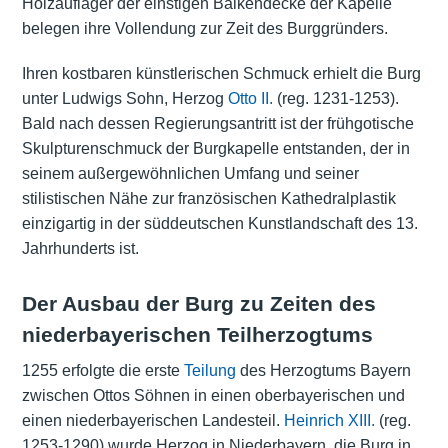
Holzauflager der einstigen Balkendecke der Kapelle
belegen ihre Vollendung zur Zeit des Burggründers.
Ihren kostbaren künstlerischen Schmuck erhielt die Burg
unter Ludwigs Sohn, Herzog
Otto II.
(reg. 1231-1253).
Bald nach dessen Regierungsantritt ist der frühgotische
Skulpturenschmuck der Burgkapelle entstanden, der in
seinem außergewöhnlichen Umfang und seiner
stilistischen Nähe zur französischen Kathedralplastik
einzigartig in der süddeutschen Kunstlandschaft des 13.
Jahrhunderts ist.
Der Ausbau der Burg zu Zeiten des
niederbayerischen Teilherzogtums
1255 erfolgte die erste
Teilung
des Herzogtums Bayern
zwischen Ottos Söhnen in einen oberbayerischen und
einen niederbayerischen Landesteil.
Heinrich XIII.
(reg.
1253-1290) wurde Herzog in Niederbayern, die Burg in