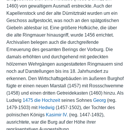
1460) von gewaltigem Ausmaß erstreckte. Auch der
Kapellenstock und der alte Dürnitztrakt wurden um ein
Geschoss aufgestockt, was noch an den spätgotischen
Giebeln ablesbar ist. Eine größere Hofküche, die über
die alte Ringmauer hinausgriff, wurde 1456 errichtet.
Archivalien belegen auch die durchgreifende
Erneuerung des gesamten Berings der Vorburg. Die
damals erhöhten und durchgehend mit gedeckten
hölzernen Wehrgängen ausgestatteten Ringmauern sind
noch auf Darstellungen bis ins 18. Jahrhundert zu
erkennen. Den Wirtschaftsgebäuden im äußeren Burghof
fügte er einen neuen Marstall (1457) mit Rossschwemme
(1458) und einen dritten Getreidekasten (1460) hinzu. Als
Ludwig
1475 die Hochzeit
seines Sohnes
Georg
(reg.
1479-1503) mit
Hedwig
(1457-1502), der Tochter des
polnischen Königs
Kasimir IV.
(reg. 1447-1492),
ausrichtete, war die Burg auf der Höhe ihrer
repräsentativen Ausgestaltung.