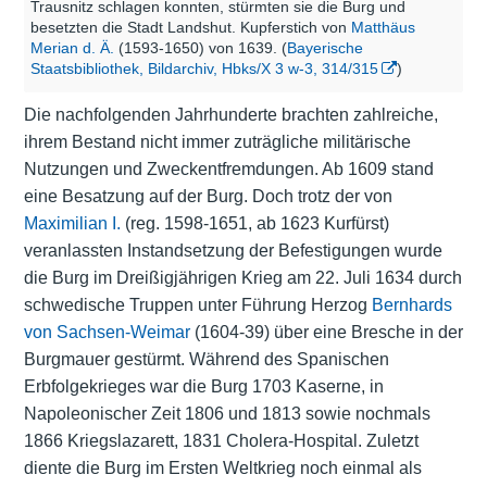
Trausnitz schlagen konnten, stürmten sie die Burg und
besetzten die Stadt Landshut. Kupferstich von
Matthäus
Merian d. Ä.
(1593-1650) von 1639. (
Bayerische
Staatsbibliothek, Bildarchiv, Hbks/X 3 w-3, 314/315
)
Die nachfolgenden Jahrhunderte brachten zahlreiche,
ihrem Bestand nicht immer zuträgliche militärische
Nutzungen und Zweckentfremdungen. Ab 1609 stand
eine Besatzung auf der Burg. Doch trotz der von
Maximilian I.
(reg. 1598-1651, ab 1623 Kurfürst)
veranlassten Instandsetzung der Befestigungen wurde
die Burg im Dreißigjährigen Krieg am 22. Juli 1634 durch
schwedische Truppen unter Führung Herzog
Bernhards
von Sachsen-Weimar
(1604-39) über eine Bresche in der
Burgmauer gestürmt. Während des Spanischen
Erbfolgekrieges war die Burg 1703 Kaserne, in
Napoleonischer Zeit 1806 und 1813 sowie nochmals
1866 Kriegslazarett, 1831 Cholera-Hospital. Zuletzt
diente die Burg im Ersten Weltkrieg noch einmal als