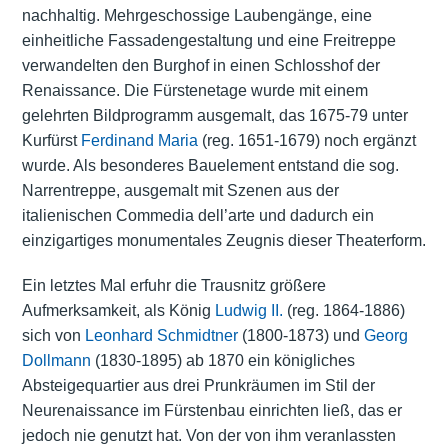
nachhaltig. Mehrgeschossige Laubengänge, eine
einheitliche Fassadengestaltung und eine Freitreppe
verwandelten den Burghof in einen Schlosshof der
Renaissance. Die Fürstenetage wurde mit einem
gelehrten Bildprogramm ausgemalt, das 1675-79 unter
Kurfürst
Ferdinand Maria
(reg. 1651-1679) noch ergänzt
wurde. Als besonderes Bauelement entstand die sog.
Narrentreppe, ausgemalt mit Szenen aus der
italienischen Commedia dell’arte und dadurch ein
einzigartiges monumentales Zeugnis dieser Theaterform.
Ein letztes Mal erfuhr die Trausnitz größere
Aufmerksamkeit, als König
Ludwig II.
(reg. 1864-1886)
sich von
Leonhard Schmidtner
(1800-1873) und
Georg
Dollmann
(1830-1895) ab 1870 ein königliches
Absteigequartier aus drei Prunkräumen im Stil der
Neurenaissance im Fürstenbau einrichten ließ, das er
jedoch nie genutzt hat. Von der von ihm veranlassten