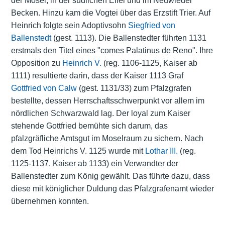
der Mosel, in der südlichen Eifel und im Neuwieder
Becken. Hinzu kam die
Vogtei
über das Erzstift Trier. Auf
Heinrich folgte sein Adoptivsohn
Siegfried von
Ballenstedt
(gest. 1113). Die Ballenstedter führten 1131
erstmals den Titel eines "comes Palatinus de Reno". Ihre
Opposition zu
Heinrich V.
(reg. 1106-1125, Kaiser ab
1111) resultierte darin, dass der Kaiser 1113 Graf
Gottfried von Calw
(gest. 1131/33) zum Pfalzgrafen
bestellte, dessen Herrschaftsschwerpunkt vor allem im
nördlichen Schwarzwald lag. Der loyal zum Kaiser
stehende Gottfried bemühte sich darum, das
pfalzgräfliche Amtsgut im Moselraum zu sichern. Nach
dem Tod Heinrichs V. 1125 wurde mit
Lothar III.
(reg.
1125-1137, Kaiser ab 1133) ein Verwandter der
Ballenstedter zum König gewählt. Das führte dazu, dass
diese mit königlicher Duldung das Pfalzgrafenamt wieder
übernehmen konnten.