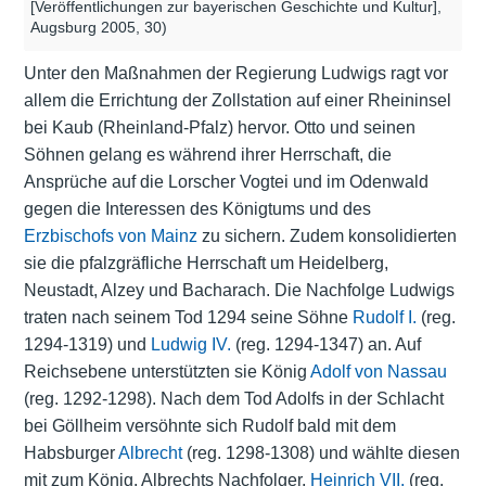
[Veröffentlichungen zur bayerischen Geschichte und Kultur],
Augsburg 2005, 30)
Unter den Maßnahmen der Regierung Ludwigs ragt vor
allem die Errichtung der Zollstation auf einer Rheininsel
bei Kaub (Rheinland-Pfalz) hervor. Otto und seinen
Söhnen gelang es während ihrer Herrschaft, die
Ansprüche auf die Lorscher Vogtei und im Odenwald
gegen die Interessen des Königtums und des
Erzbischofs von Mainz
zu sichern. Zudem konsolidierten
sie die pfalzgräfliche Herrschaft um Heidelberg,
Neustadt, Alzey und Bacharach. Die Nachfolge Ludwigs
traten nach seinem Tod 1294 seine Söhne
Rudolf I.
(reg.
1294-1319) und
Ludwig IV.
(reg. 1294-1347) an. Auf
Reichsebene unterstützten sie König
Adolf von Nassau
(reg. 1292-1298). Nach dem Tod Adolfs in der Schlacht
bei Göllheim versöhnte sich Rudolf bald mit dem
Habsburger
Albrecht
(reg. 1298-1308) und wählte diesen
mit zum König. Albrechts Nachfolger,
Heinrich VII.
(reg.