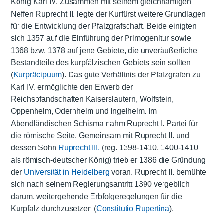
König Karl IV. Zusammen mit seinem gleichnamigen
Neffen Ruprecht II. legte der Kurfürst weitere Grundlagen
für die Entwicklung der Pfalzgrafschaft. Beide einigten
sich 1357 auf die Einführung der Primogenitur sowie
1368 bzw. 1378 auf jene Gebiete, die unveräußerliche
Bestandteile des kurpfälzischen Gebiets sein sollten
(
Kurpräcipuum
). Das gute Verhältnis der Pfalzgrafen zu
Karl IV. ermöglichte den Erwerb der
Reichspfandschaften Kaiserslautern, Wolfstein,
Oppenheim, Odernheim und Ingelheim. Im
Abendländischen Schisma nahm Ruprecht I. Partei für
die römische Seite. Gemeinsam mit Ruprecht II. und
dessen Sohn
Ruprecht III.
(reg. 1398-1410, 1400-1410
als römisch-deutscher König) trieb er 1386 die Gründung
der
Universität in Heidelberg
voran. Ruprecht II. bemühte
sich nach seinem Regierungsantritt 1390 vergeblich
darum, weitergehende Erbfolgeregelungen für die
Kurpfalz durchzusetzen (
Constitutio Rupertina
).