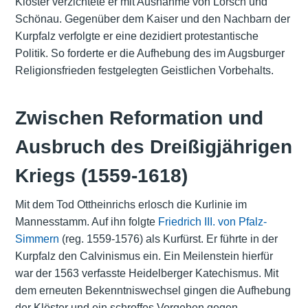
Klöster verzichtete er mit Ausnahme von Lorsch und
Schönau. Gegenüber dem Kaiser und den Nachbarn der
Kurpfalz verfolgte er eine dezidiert protestantische
Politik. So forderte er die Aufhebung des im Augsburger
Religionsfrieden festgelegten Geistlichen Vorbehalts.
Zwischen Reformation und
Ausbruch des Dreißigjährigen
Kriegs (1559-1618)
Mit dem Tod Ottheinrichs erlosch die Kurlinie im
Mannesstamm. Auf ihn folgte
Friedrich III. von Pfalz-
Simmern
(reg. 1559-1576) als Kurfürst. Er führte in der
Kurpfalz den Calvinismus ein. Ein Meilenstein hierfür
war der 1563 verfasste Heidelberger Katechismus. Mit
dem erneuten Bekenntniswechsel gingen die Aufhebung
der Klöster und ein schroffes Vorgehen gegen