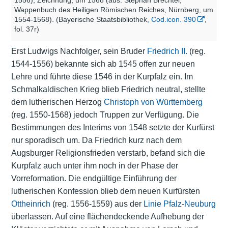
1556), Zeichnung, um 1568 (aus: Stephan Brechtel,
Wappenbuch des Heiligen Römischen Reiches, Nürnberg, um
1554-1568). (Bayerische Staatsbibliothek,
Cod.icon. 390
,
fol. 37r)
Erst Ludwigs Nachfolger, sein Bruder
Friedrich II.
(reg.
1544-1556) bekannte sich ab 1545 offen zur neuen
Lehre und führte diese 1546 in der Kurpfalz ein. Im
Schmalkaldischen Krieg blieb Friedrich neutral, stellte
dem lutherischen Herzog
Christoph von Württemberg
(reg. 1550-1568) jedoch Truppen zur Verfügung. Die
Bestimmungen des Interims von 1548 setzte der Kurfürst
nur sporadisch um. Da Friedrich kurz nach dem
Augsburger Religionsfrieden verstarb, befand sich die
Kurpfalz auch unter ihm noch in der Phase der
Vorreformation. Die endgültige Einführung der
lutherischen Konfession blieb dem neuen Kurfürsten
Ottheinrich
(reg. 1556-1559) aus der
Linie Pfalz-Neuburg
überlassen. Auf eine flächendeckende Aufhebung der