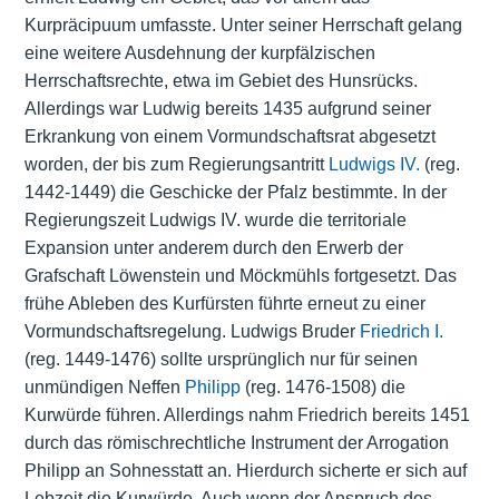
Kurpräcipuum umfasste. Unter seiner Herrschaft gelang
eine weitere Ausdehnung der kurpfälzischen
Herrschaftsrechte, etwa im Gebiet des Hunsrücks.
Allerdings war Ludwig bereits 1435 aufgrund seiner
Erkrankung von einem Vormundschaftsrat abgesetzt
worden, der bis zum Regierungsantritt
Ludwigs IV.
(reg.
1442-1449) die Geschicke der Pfalz bestimmte. In der
Regierungszeit Ludwigs IV. wurde die territoriale
Expansion unter anderem durch den Erwerb der
Grafschaft Löwenstein und Möckmühls fortgesetzt. Das
frühe Ableben des Kurfürsten führte erneut zu einer
Vormundschaftsregelung. Ludwigs Bruder
Friedrich I.
(reg. 1449-1476) sollte ursprünglich nur für seinen
unmündigen Neffen
Philipp
(reg. 1476-1508) die
Kurwürde führen. Allerdings nahm Friedrich bereits 1451
durch das römischrechtliche Instrument der Arrogation
Philipp an Sohnesstatt an. Hierdurch sicherte er sich auf
Lebzeit die Kurwürde. Auch wenn der Anspruch des