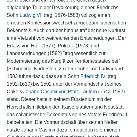
altgläubige Teile der Bevölkerung einher. Friedrichs
Sohn
Ludwig VI.
(reg. 1576-1583) vollzog einen
erneuten Konfessionswechsel zurück zum lutherischen
Bekenntnis. Auch darüber hinaus traf der neue Kurfürst
eine Vielzahl von weitreichenden Entscheidungen. Der
Erlass von Hof- (1577), Polizei- (1578) und
Landesordnungen
(1582) "trug wesentlich zur
Modernisierung des Kurpfälzer Territorialstaates bei"
(Schindling, Kurfürsten, 25). Der frühe Tod Ludwigs VI.
1583 führte dazu, dass sein Sohn
Friedrich IV.
(reg.
1592-1610) bis 1592 unter der Vormundschaft seines
Onkels
Johann Casimir von Pfalz-Lautern
(1543-1592)
stand. Dieser hatte in seinem Fürstentum mit den
Herrschaftsmittelpunkten Kaiserslautern und Neustadt
das calvinistische Bekenntnis seines Vaters Friedrich III.
beibehalten. Die Vormundschaft über seinen Neffen
nutzte Johann Casimir dazu, erneut den reformierten