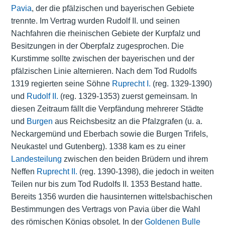
Pavia
, der die pfälzischen und bayerischen Gebiete
trennte. Im Vertrag wurden Rudolf II. und seinen
Nachfahren die rheinischen Gebiete der Kurpfalz und
Besitzungen in der
Oberpfalz
zugesprochen. Die
Kurstimme sollte zwischen der bayerischen und der
pfälzischen Linie alternieren. Nach dem Tod Rudolfs
1319 regierten seine Söhne
Ruprecht I.
(reg. 1329-1390)
und
Rudolf II.
(reg. 1329-1353) zuerst gemeinsam. In
diesen Zeitraum fällt die Verpfändung mehrerer Städte
und
Burgen
aus Reichsbesitz an die Pfalzgrafen (u. a.
Neckargemünd und Eberbach sowie die Burgen Trifels,
Neukastel und Gutenberg). 1338 kam es zu einer
Landesteilung
zwischen den beiden Brüdern und ihrem
Neffen
Ruprecht II.
(reg. 1390-1398), die jedoch in weiten
Teilen nur bis zum Tod Rudolfs II. 1353 Bestand hatte.
Bereits 1356 wurden die hausinternen wittelsbachischen
Bestimmungen des Vertrags von Pavia über die Wahl
des römischen Königs obsolet. In der
Goldenen Bulle