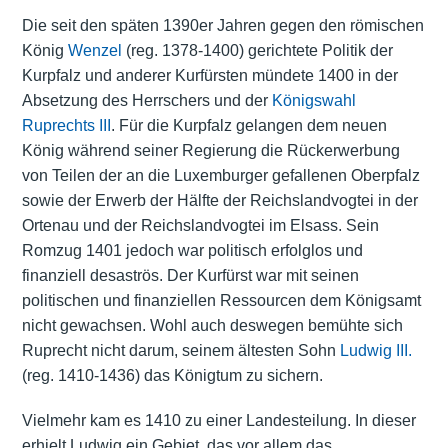
Die seit den späten 1390er Jahren gegen den römischen
König
Wenzel
(reg. 1378-1400) gerichtete Politik der
Kurpfalz und anderer Kurfürsten mündete 1400 in der
Absetzung des Herrschers und der
Königswahl
Ruprechts III
. Für die Kurpfalz gelangen dem neuen
König während seiner Regierung die Rückerwerbung
von Teilen der an die Luxemburger gefallenen Oberpfalz
sowie der Erwerb der Hälfte der Reichslandvogtei in der
Ortenau und der Reichslandvogtei im Elsass. Sein
Romzug 1401 jedoch war politisch erfolglos und
finanziell desaströs. Der Kurfürst war mit seinen
politischen und finanziellen Ressourcen dem Königsamt
nicht gewachsen. Wohl auch deswegen bemühte sich
Ruprecht nicht darum, seinem ältesten Sohn
Ludwig III.
(reg. 1410-1436) das Königtum zu sichern.
Vielmehr kam es 1410 zu einer Landesteilung. In dieser
erhielt Ludwig ein Gebiet, das vor allem das