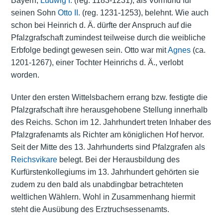
Bayern,
Ludwig I.
(reg. 1183-1231), als Vormund für
seinen Sohn
Otto II.
(reg. 1231-1253), belehnt. Wie auch
schon bei Heinrich d. Ä. dürfte der Anspruch auf die
Pfalzgrafschaft zumindest teilweise durch die weibliche
Erbfolge bedingt gewesen sein. Otto war mit
Agnes
(ca.
1201-1267), einer Tochter Heinrichs d. Ä., verlobt
worden.
Unter den ersten Wittelsbachern errang bzw. festigte die
Pfalzgrafschaft ihre herausgehobene Stellung innerhalb
des Reichs. Schon im 12. Jahrhundert treten Inhaber des
Pfalzgrafenamts als Richter am königlichen Hof hervor.
Seit der Mitte des 13. Jahrhunderts sind Pfalzgrafen als
Reichsvikare
belegt. Bei der Herausbildung des
Kurfürstenkollegiums im 13. Jahrhundert gehörten sie
zudem zu den bald als unabdingbar betrachteten
weltlichen Wählern. Wohl in Zusammenhang hiermit
steht die Ausübung des Erztruchsessenamts.