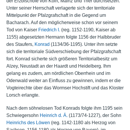
der Erzbischöfe von Köln, Mainz und Trier durchsetzen.
Unter seiner Herrschaft verlagerte sich der territoriale
Mittelpunkt der Pfalzgrafschaft in die Gegend um
Bacharach. Auf den möglicherweise schon vor seinem
Tod von Kaiser
Friedrich I.
(reg. 1152-1190, Kaiser ab
1155) abgesetzten Hermann folgte 1156 der Halbbruder
des Staufers,
Konrad
(1134/36-1195). Unter ihm setzte
sich die territoriale Südverschiebung der Pfalzgrafschaft
fort. Konrad sicherte sich größeren Territorialbesitz um
Alzey, Neustadt an der Haardt und Heidelberg. Ihm
gelang es zudem, am nördlichen Oberrhein und im
Odenwald weiter an Einfluss zu gewinnen, indem er die
Vogteirechte über das Wormser Hochstift und das Kloster
Lorsch erlangte.
Nach dem söhnelosen Tod Konrads folgte ihm 1195 sein
Schwiegersohn
Heinrich d. Ä.
(1173/74-1227), der Sohn
Heinrichs des Löwen
(reg. 1142-1180 als Herzog von
Sachsen, 1156-1180 als Herzog von Bayern), im