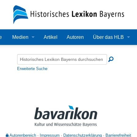
e
Medien
Artikel
Autoren
Über das HLB
Bilder
Lexikon
Audio
Redaktion
Erweiterte Suche
Video
Träger
PDF
Wissenschaftlicher B
Alle Dateien
Bearbeitungsstand
Zehn Jahre HLB
Häufige Fragen
Autorenbereich
Impressum
Datenschutzerklärung
Barrierefreiheit