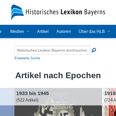
e
Medien
Artikel
Autoren
Über das HLB
Bilder
Lexikon
Audio
Redaktion
Erweiterte Suche
Video
Träger
Artikel nach Epochen
PDF
Wissenschaftlicher B
Alle Dateien
Bearbeitungsstand
1933 bis 1945
1918
(522 Artikel)
(724 A
Zehn Jahre HLB
Häufige Fragen