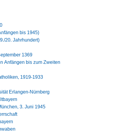
20
nfängen bis 1945)
9./20. Jahrhundert)
 September 1369
n Anfängen bis zum Zweiten
tholiken, 1919-1933
sität Erlangen-Nürnberg
ltbayern
ünchen, 3. Juni 1945
errschaft
bayern
chwaben