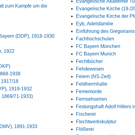
Evangelische Akademie Tu
att zum Kampfe um die
Evangelische Kirche (19./2
Evangelische Kirche der Pf
Eyb, Adelsfamilie
3
Einführung des Gregoriani
 Bayern (DDP), 1918-1930
Fachhochschulen
FC Bayern München
, 1922
FC Bayern Munich
Fechtbücher
(DKP)
Fehdewesen
1868-1938
Feiern (NS-Zeit)
 1917/18
Feldherrnhalle
VP), 1919-1932
Fememorde
, 1869/71-1933)
Fernsehserien
Festungshaft Adolf Hitlers 
Fischerei
Flechtwerkskulptur
 (DMV), 1891-1933
Flößerei