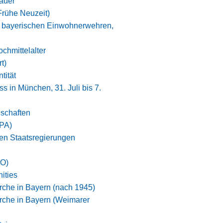
auer
Frühe Neuzeit)
r bayerischen Einwohnerwehren,
chmittelalter
t)
tität
s in München, 31. Juli bis 7.
schaften
EPA)
hen Staatsregierungen
PO)
ities
rche in Bayern (nach 1945)
rche in Bayern (Weimarer