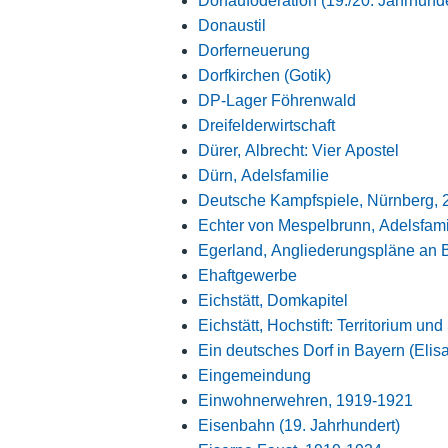
Donauföderation (19./20. Jahrhunde
Donaustil
Dorferneuerung
Dorfkirchen (Gotik)
DP-Lager Föhrenwald
Dreifelderwirtschaft
Dürer, Albrecht: Vier Apostel
Dürn, Adelsfamilie
Deutsche Kampfspiele, Nürnberg, 2
Echter von Mespelbrunn, Adelsfami
Egerland, Angliederungspläne an 
Ehaftgewerbe
Eichstätt, Domkapitel
Eichstätt, Hochstift: Territorium und
Ein deutsches Dorf in Bayern (Elis
Eingemeindung
Einwohnerwehren, 1919-1921
Eisenbahn (19. Jahrhundert)