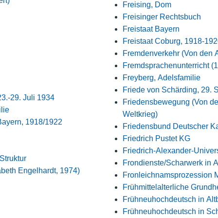
rt)
Freising, Dom
Freisinger Rechtsbuch
Freistaat Bayern
Freistaat Coburg, 1918-19
Fremdenverkehr (Von den A
Fremdsprachenunterricht (1
Freyberg, Adelsfamilie
Friede von Schärding, 29.
3.-29. Juli 1934
Friedensbewegung (Von de
lie
Weltkrieg)
Bayern, 1918/1922
Friedensbund Deutscher Ka
Friedrich Pustet KG
Friedrich-Alexander-Univer
 Struktur
Frondienste/Scharwerk in A
abeth Engelhardt, 1974)
Fronleichnamsprozession M
Frühmittelalterliche Grundh
Frühneuhochdeutsch in Alt
Frühneuhochdeutsch in S