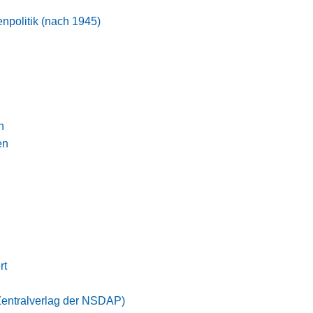
enpolitik (nach 1945)
h
en
rt
Zentralverlag der NSDAP)