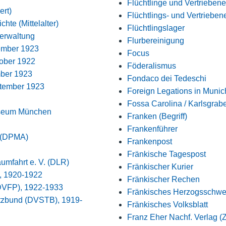
Flüchtlinge und Vertriebene
ert)
Flüchtlings- und Vertrieben
hte (Mittelalter)
Flüchtlingslager
Verwaltung
Flurbereinigung
tember 1923
Focus
tober 1922
Föderalismus
mber 1923
Fondaco dei Tedeschi
ptember 1923
Foreign Legations in Munic
Fossa Carolina / Karlsgrab
useum München
Franken (Begriff)
Frankenführer
 (DPMA)
Frankenpost
Fränkische Tagespost
umfahrt e. V. (DLR)
Fränkischer Kurier
), 1920-1922
Fränkischer Rechen
(DVFP), 1922-1933
Fränkisches Herzogsschwe
utzbund (DVSTB), 1919-
Fränkisches Volksblatt
Franz Eher Nachf. Verlag (