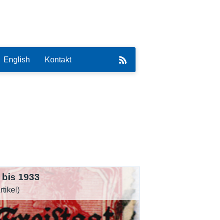
English
Kontakt
eirat
 bis 1933
rtikel)