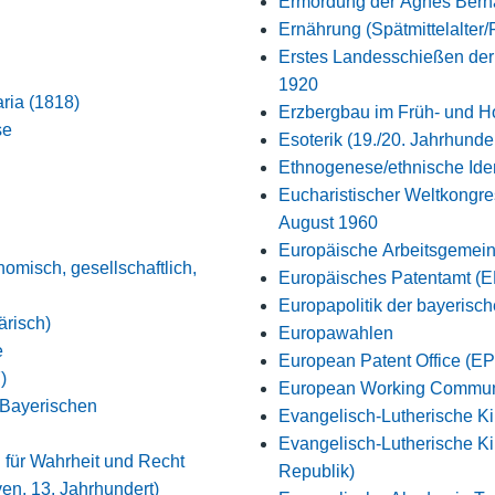
Ermordung der Agnes Bern
Ernährung (Spätmittelalter/
Erstes Landesschießen de
1920
aria (1818)
Erzbergbau im Früh- und Ho
se
Esoterik (19./20. Jahrhunder
Ethnogenese/ethnische Iden
Eucharistischer Weltkongres
August 1960
Europäische Arbeitsgemein
misch, gesellschaftlich,
Europäisches Patentamt (
Europapolitik der bayerisc
ärisch)
Europawahlen
e
European Patent Office (E
)
European Working Commun
 Bayerischen
Evangelisch-Lutherische Ki
Evangelisch-Lutherische Ki
für Wahrheit und Recht
Republik)
en, 13. Jahrhundert)