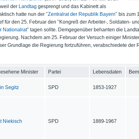
weil der
Landtag
gesprengt und das Kabinett als
ktisch hatte nun der "
Zentralrat der Republik Bayern
" bis zum 
f für den 25. Februar den "Kongreß der Arbeiter-, Soldaten- und
r Nationalrat
" tagen sollte. Demgegenüber beharrten die Landtag
egierung. Nachdem am 25. Februar der Versuch einiger Ministe
eser Grundlage die Regierung fortzuführen, verabschiedete der
esehene Minister
Partei
Lebensdaten
Bem
in Segitz
SPD
1853-1927
t Niekisch
SPD
1889-1967