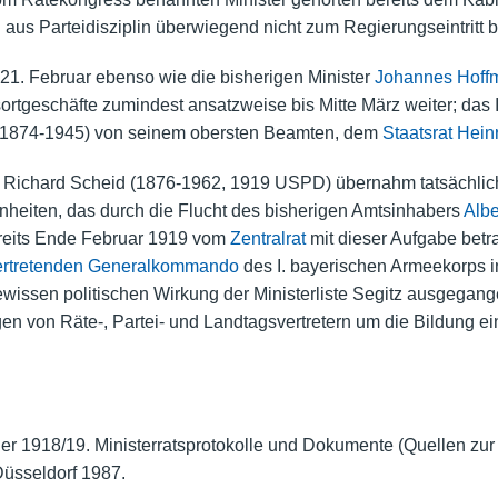
 aus Parteidisziplin überwiegend nicht zum Regierungseintritt be
21. Februar ebenso wie die bisherigen Minister
Johannes Hoff
sortgeschäfte zumindest ansatzweise bis Mitte März weiter; da
1874-1945) von seinem obersten Beamten, dem
Staatsrat
Heinr
 Richard Scheid (1876-1962, 1919 USPD) übernahm tatsächlic
enheiten, das durch die Flucht des bisherigen Amtsinhabers
Albe
bereits Ende Februar 1919 vom
Zentralrat
mit dieser Aufgabe betr
vertretenden Generalkommando
des I. bayerischen Armeekorps 
ewissen politischen Wirkung der Ministerliste Segitz ausgegan
gen von Räte-, Partei- und Landtagsvertretern um die Bildung e
ner 1918/19. Ministerratsprotokolle und Dokumente (Quellen zu
 Düsseldorf 1987.