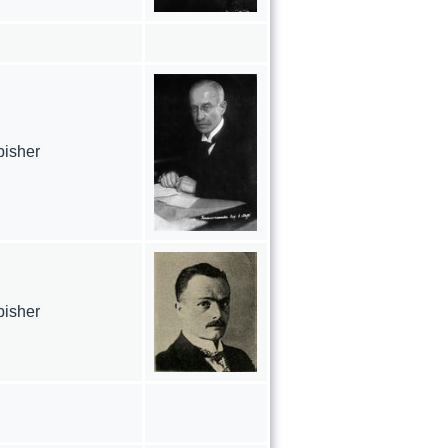
bisher
bisher