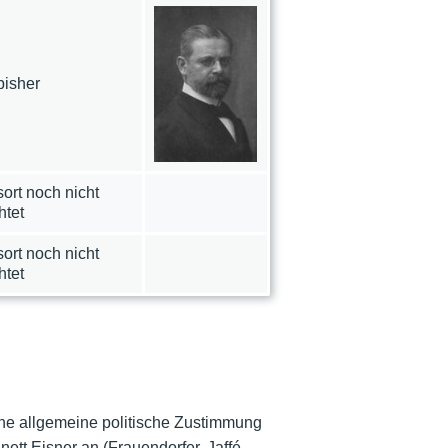
bisher
ort noch nicht
htet
ort noch nicht
htet
ine allgemeine politische Zustimmung
tt Eisner an (Frauendorfer, Jaffé,