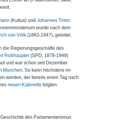
reit.
mann
(Kultus) und
Johannes Timm
s Innenministerium wurde nach dem
ich von Völk
(1863-1947), geleitet.
h die Regierungsgeschäfte des
rt Roßhaupter
(SPD, 1878-1949)
aut und war schon seit Dezember
in
München
. So kann höchstens im
gen werden, der bereits einen Tag nach
ines
neuen Kabinetts
folgten.
r Geschichte des Parlamentarismus