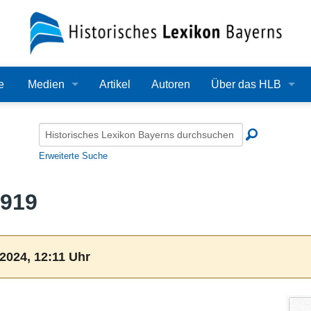
e
Medien
Artikel
Autoren
Über das HLB
Bilder
Lexikon
Audio
Redaktion
Erweiterte Suche
Video
Träger
1919
PDF
Wissenschaftlicher B
Alle Dateien
Bearbeitungsstand
2024, 12:11 Uhr
Zehn Jahre HLB
Häufige Fragen