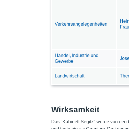
Hein
Verkehrsangelegenheiten
Frau
Handel, Industrie und
Jos
Gewerbe
Landwirtschaft
Theo
Wirksamkeit
Das "Kabinett Segitz" wurde von den 
und tagte nie als Gremium. Drei der v