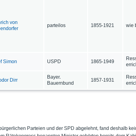
rich von
parteilos
1855-1921
wie 
endorfer
Ress
ef Simon
USPD
1865-1949
erric
Bayer.
Ress
dor Dirr
1857-1931
Bauernbund
erric
bürgerlichen Parteien und der SPD abgelehnt, fand deshalb ke
om Rätekongress benannten Minister gehörten bereits dem Kabine