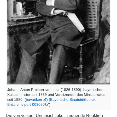
Johann Anton Freiherr von Lutz (1826-1890), bayerischer
Kultusminister seit 1869 und Vorsitzender des Ministerrates
seit 1880. (
bavarikon
) (
Bayerische Staatsbibliothek,
Bildarchiv port-009080
)
Die von völliger Uneinsichtigkeit zeugende Reaktion