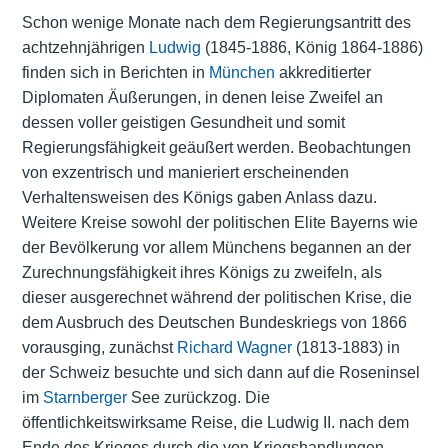
Schon wenige Monate nach dem Regierungsantritt des
achtzehnjährigen
Ludwig
(1845-1886, König 1864-1886)
finden sich in Berichten in
München
akkreditierter
Diplomaten Äußerungen, in denen leise Zweifel an
dessen voller geistigen Gesundheit und somit
Regierungsfähigkeit geäußert werden. Beobachtungen
von exzentrisch und manieriert erscheinenden
Verhaltensweisen des Königs gaben Anlass dazu.
Weitere Kreise sowohl der politischen Elite Bayerns wie
der Bevölkerung vor allem Münchens begannen an der
Zurechnungsfähigkeit ihres Königs zu zweifeln, als
dieser ausgerechnet während der politischen Krise, die
dem Ausbruch des Deutschen Bundeskriegs von 1866
vorausging, zunächst
Richard Wagner
(1813-1883) in
der Schweiz besuchte und sich dann auf die Roseninsel
im
Starnberger
See zurückzog. Die
öffentlichkeitswirksame Reise, die Ludwig II. nach dem
Ende des Krieges durch die von Kriegshandlungen