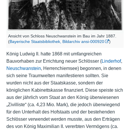
Ansicht von Schloss Neuschwanstein im Bau im Jahr 1887.
(
Bayerische Staatsbibliothek, Bildarchiv ansi-000920
)
König Ludwig II. hatte 1868 mit umfangreichen
Bauvorhaben zur Errichtung neuer Schlösser (
Linderhof
,
Neuschwanstein
,
Herrenchiemsee
) begonnen, in denen
sich seine Traumwelten manifestieren sollten. Sie
wurden nicht aus der Staatskasse, sondern der
königlichen Kabinettskasse finanziert. Diese speiste sich
aus der jährlich vom Staat an den König überwiesenen
„Zivilliste“ (ca. 4,23 Mio. Mark), die jedoch überwiegend
für den Unterhalt des Hofstaats und der bestehenden
Schlösser verwendet werden musste, aus den Erträgen
des von König Maximilian II. vererbten Vermögens (ca.