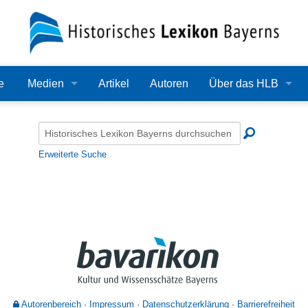
e
Medien
Artikel
Autoren
Über das HLB
Bilder
Lexikon
Audio
Redaktion
Erweiterte Suche
Video
Träger
PDF
Wissenschaftlicher B
Alle Dateien
Bearbeitungsstand
Zehn Jahre HLB
Häufige Fragen
Autorenbereich
Impressum
Datenschutzerklärung
Barrierefreiheit