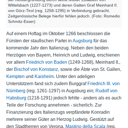
Wittelsbach (1227-1273) und deren Gatten Graf Meinhard II.
von Görz-Tirol (reg. 1258-1295) in Verbindung gebracht.
Zeitgenössische Belege hierfür fehlen jedoch. (Foto: Romedio
Schmitz-Esser)
Auf einem Hoftag im Oktober 1266 beschlossen die
Fürsten der staufischen Partei in
Augsburg
für das
kommende Jahr den Italienzug. Neben den beiden
Herzögen von Bayern, Heinrich und Ludwig, erschienen
vor allem
Friedrich von Baden
(1249-1268), Meinhard II.,
der
Bischof von Konstanz
, sowie die Äbte von St. Gallen,
Kempten
und
Kaisheim
. Unter den adeligen
Unterstützern fand sich zudem Burggraf
Friedrich III. von
Nürnberg
(reg. 1261-1297) in Augsburg ein;
Rudolf von
Habsburg
(1218-1291) jedoch fehlte - anders als es auch
Teile der Forschung annehmen - sicherlich. Zur
Finanzierung des Italienzugs verpfändete Konradin
mehrere seiner Güter an Herzog Ludwig. Gestützt auf
den Stadtherren von Verona,
Mastino della Scala
(reg.