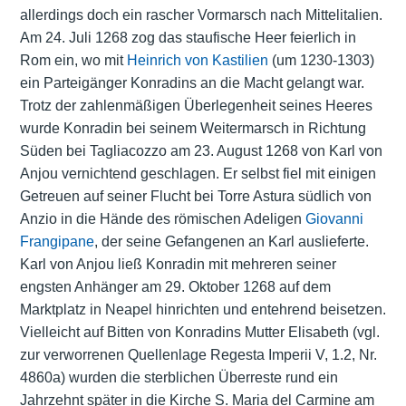
allerdings doch ein rascher Vormarsch nach Mittelitalien.
Am 24. Juli 1268 zog das staufische Heer feierlich in
Rom ein, wo mit
Heinrich von Kastilien
(um 1230-1303)
ein Parteigänger Konradins an die Macht gelangt war.
Trotz der zahlenmäßigen Überlegenheit seines Heeres
wurde Konradin bei seinem Weitermarsch in Richtung
Süden bei Tagliacozzo am 23. August 1268 von Karl von
Anjou vernichtend geschlagen. Er selbst fiel mit einigen
Getreuen auf seiner Flucht bei Torre Astura südlich von
Anzio in die Hände des römischen Adeligen
Giovanni
Frangipane
, der seine Gefangenen an Karl auslieferte.
Karl von Anjou ließ Konradin mit mehreren seiner
engsten Anhänger am 29. Oktober 1268 auf dem
Marktplatz in Neapel hinrichten und entehrend beisetzen.
Vielleicht auf Bitten von Konradins Mutter Elisabeth (vgl.
zur verworrenen Quellenlage Regesta Imperii V, 1.2, Nr.
4860a) wurden die sterblichen Überreste rund ein
Jahrzehnt später in die Kirche S. Maria del Carmine am