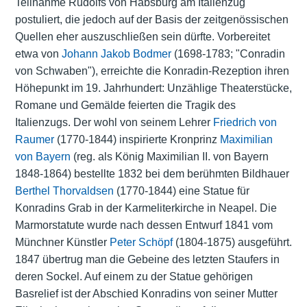
Teilnahme Rudolfs von Habsburg am Italienzug
postuliert, die jedoch auf der Basis der zeitgenössischen
Quellen eher auszuschließen sein dürfte. Vorbereitet
etwa von
Johann Jakob Bodmer
(1698-1783; "Conradin
von Schwaben"), erreichte die Konradin-Rezeption ihren
Höhepunkt im 19. Jahrhundert: Unzählige Theaterstücke,
Romane und Gemälde feierten die Tragik des
Italienzugs. Der wohl von seinem Lehrer
Friedrich von
Raumer
(1770-1844) inspirierte Kronprinz
Maximilian
von Bayern
(reg. als König Maximilian II. von Bayern
1848-1864) bestellte 1832 bei dem berühmten Bildhauer
Berthel Thorvaldsen
(1770-1844) eine Statue für
Konradins Grab in der Karmeliterkirche in Neapel. Die
Marmorstatute wurde nach dessen Entwurf 1841 vom
Münchner Künstler
Peter Schöpf
(1804-1875) ausgeführt.
1847 übertrug man die Gebeine des letzten Staufers in
deren Sockel. Auf einem zu der Statue gehörigen
Basrelief ist der Abschied Konradins von seiner Mutter