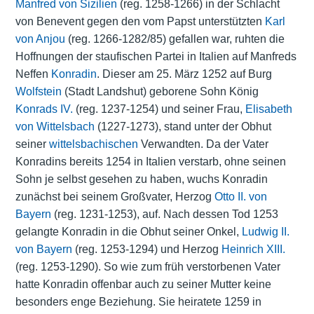
Manfred von Sizilien
(reg. 1258-1266) in der Schlacht
von Benevent gegen den vom Papst unterstützten
Karl
von Anjou
(reg. 1266-1282/85) gefallen war, ruhten die
Hoffnungen der staufischen Partei in Italien auf Manfreds
Neffen
Konradin
. Dieser am 25. März 1252 auf Burg
Wolfstein
(Stadt Landshut) geborene Sohn König
Konrads IV.
(reg. 1237-1254) und seiner Frau,
Elisabeth
von Wittelsbach
(1227-1273), stand unter der Obhut
seiner
wittelsbachischen
Verwandten. Da der Vater
Konradins bereits 1254 in Italien verstarb, ohne seinen
Sohn je selbst gesehen zu haben, wuchs Konradin
zunächst bei seinem Großvater, Herzog
Otto II. von
Bayern
(reg. 1231-1253), auf. Nach dessen Tod 1253
gelangte Konradin in die Obhut seiner Onkel,
Ludwig II.
von Bayern
(reg. 1253-1294) und Herzog
Heinrich XIII.
(reg. 1253-1290). So wie zum früh verstorbenen Vater
hatte Konradin offenbar auch zu seiner Mutter keine
besonders enge Beziehung. Sie heiratete 1259 in