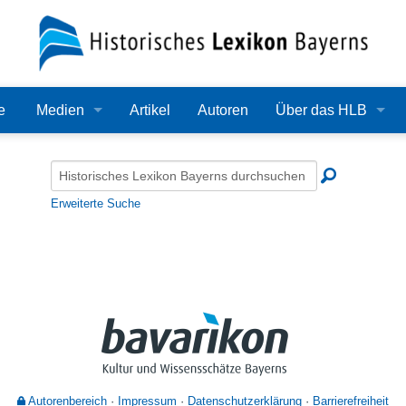
e
Medien
Artikel
Autoren
Über das HLB
Bilder
Lexikon
Audio
Redaktion
Erweiterte Suche
Video
Träger
PDF
Wissenschaftlicher B
Alle Dateien
Bearbeitungsstand
Zehn Jahre HLB
Häufige Fragen
Autorenbereich
Impressum
Datenschutzerklärung
Barrierefreiheit