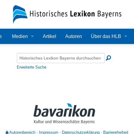
e
Medien
Artikel
Autoren
Über das HLB
Bilder
Lexikon
Audio
Redaktion
Erweiterte Suche
Video
Träger
PDF
Wissenschaftlicher B
Alle Dateien
Bearbeitungsstand
Zehn Jahre HLB
Häufige Fragen
Autorenbereich
Impressum
Datenschutzerklärung
Barrierefreiheit