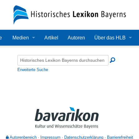
e
Medien
Artikel
Autoren
Über das HLB
Bilder
Lexikon
Audio
Redaktion
Erweiterte Suche
Video
Träger
PDF
Wissenschaftlicher B
Alle Dateien
Bearbeitungsstand
Zehn Jahre HLB
Häufige Fragen
Autorenbereich
Impressum
Datenschutzerklärung
Barrierefreiheit